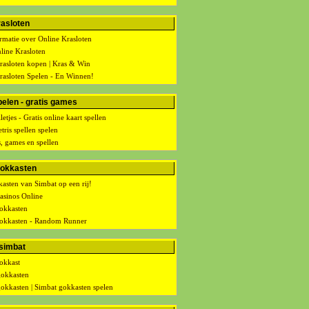
rasloten
ormatie over Online Krasloten
nline Krasloten
rasloten kopen | Kras & Win
rasloten Spelen - En Winnen!
pelen - gratis games
letjes - Gratis online kaart spellen
tris spellen spelen
s, games en spellen
gokkasten
kasten van Simbat op een rij!
asinos Online
okkasten
okkasten - Random Runner
 simbat
okkast
gokkasten
 gokkasten | Simbat gokkasten spelen