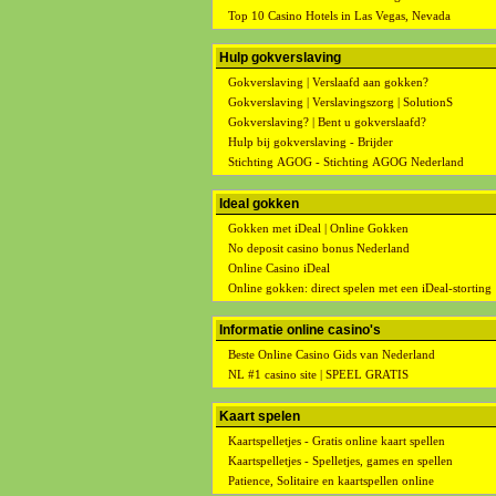
Top 10 Casino Hotels in Las Vegas, Nevada
Hulp gokverslaving
Gokverslaving | Verslaafd aan gokken?
Gokverslaving | Verslavingszorg | SolutionS
Gokverslaving? | Bent u gokverslaafd?
Hulp bij gokverslaving - Brijder
Stichting AGOG - Stichting AGOG Nederland
Ideal gokken
Gokken met iDeal | Online Gokken
No deposit casino bonus Nederland
Online Casino iDeal
Online gokken: direct spelen met een iDeal-storting
Informatie online casino's
Beste Online Casino Gids van Nederland
NL #1 casino site | SPEEL GRATIS
Kaart spelen
Kaartspelletjes - Gratis online kaart spellen
Kaartspelletjes - Spelletjes, games en spellen
Patience, Solitaire en kaartspellen online